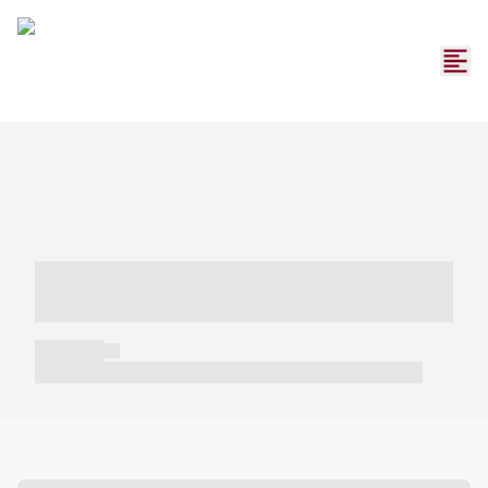
----- ----- -- ------ ---- ---- -- ----- -----
----- --- ------
----- -----
----- ----- -- ------ ---- ---- -- ----- ----- ----- --- ------