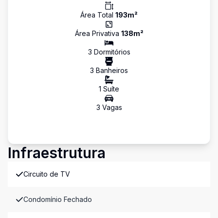
Área Total
193
m²
Área Privativa
138
m²
3
Dormitório
s
3
Banheiro
s
1
Suíte
3
Vaga
s
Infraestrutura
Circuito de TV
Condomínio Fechado