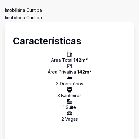
Imobiliária Curitiba
Imobiliária Curitiba
Características
Área Total
142
m²
Área Privativa
142
m²
3
Dormitório
s
3
Banheiro
s
1
Suíte
2
Vaga
s