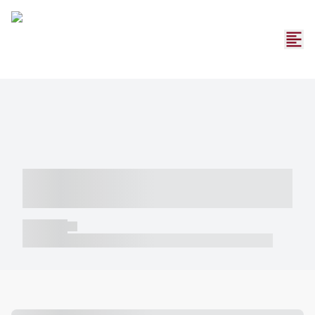
----- ----- -- ------ ---- ---- -- ----- -----
----- --- ------
----- -----
----- ----- -- ------ ---- ---- -- ----- ----- ----- --- ------