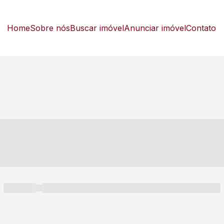
Home
Sobre nós
Buscar imóvel
Anunciar imóvel
Contato
----- ---- ---- -- ----
----- -----
----- ----- -- ------ ---- ---- -- ----- ----- ----- --- ------