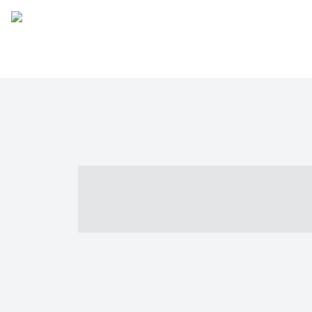
----- ----- -- -
- ------