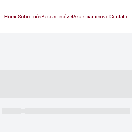
Home
Sobre nós
Buscar imóvel
Anunciar imóvel
Contato
----- ---- ---- -- ----
----- -----
----- ----- -- ------ ---- ---- -- ----- ----- ----- --- ------