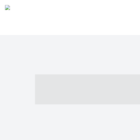
----- ----- -- -
- ------