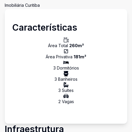
Imobiliária Curitiba
Características
Área Total
260
m²
Área Privativa
181
m²
3
Dormitório
s
3
Banheiro
s
3
Suíte
s
2
Vaga
s
Infraestrutura