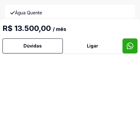
Água Quente
R$ 13.500,00
/ mês
Área de Serviço
Armários Embutidos
Dúvidas
Ligar
Banheiro Social
Bar
Churrasqueira
Copa
Copa Cozinha