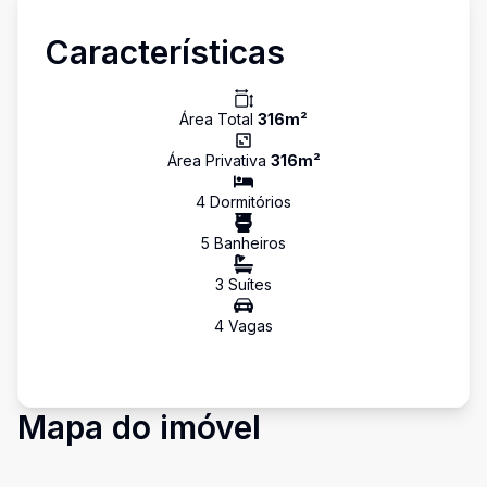
Características
Área Total
316
m²
Área Privativa
316
m²
4
Dormitório
s
5
Banheiro
s
3
Suíte
s
4
Vaga
s
Mapa do imóvel