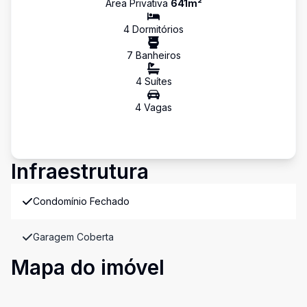
Área Privativa
641
m²
4
Dormitório
s
7
Banheiro
s
4
Suíte
s
4
Vaga
s
Infraestrutura
Condomínio Fechado
Garagem Coberta
Mapa do imóvel