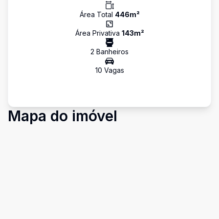
Área Total
446
m²
Área Privativa
143
m²
2
Banheiro
s
10
Vaga
s
Mapa do imóvel