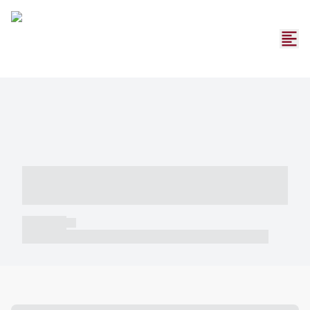
----- ----- -- ------ ---- ---- -- ----- -----
----- --- ------
----- -----
----- ----- -- ------ ---- ---- -- ----- ----- ----- --- ------