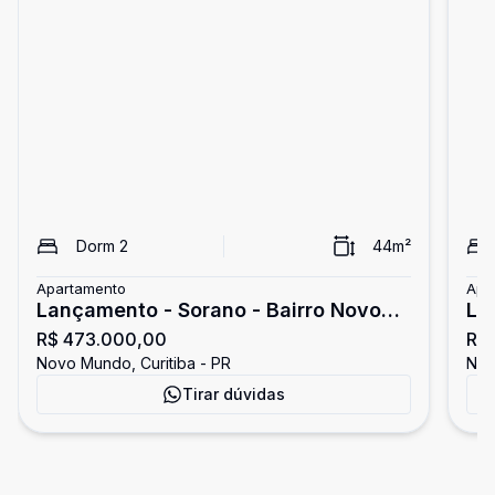
Dorm
2
44
m²
Apartamento
Apa
Lançamento - Sorano - Bairro Novo
La
R$ 473.000,00
R$
Mundo - BELLOS IMÓVEIS
No
Novo Mundo, Curitiba - PR
Nov
Tirar dúvidas