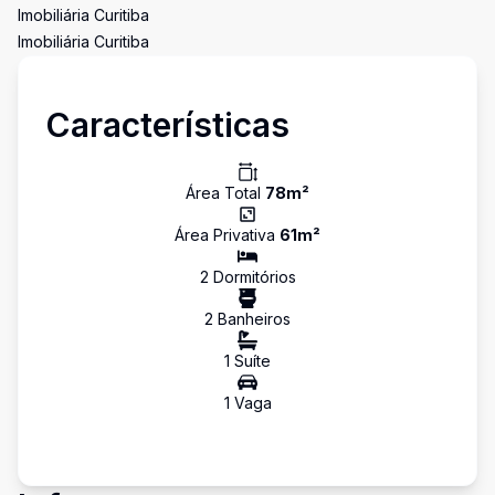
Imobiliária Curitiba
Imobiliária Curitiba
Características
Área Total
78
m²
Área Privativa
61
m²
2
Dormitório
s
2
Banheiro
s
1
Suíte
1
Vaga