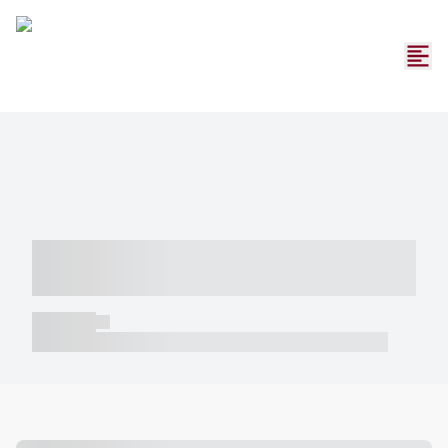
----- ----- -- ------ ---- ---- -- ----- -----
----- --- ------
----- -----
----- ----- -- ------ ---- ---- -- ----- ----- ----- --- ------