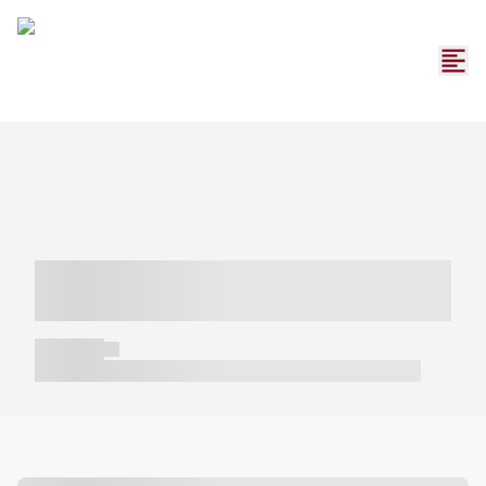
----- ----- -- ------ ---- ---- -- ----- -----
----- --- ------
----- -----
----- ----- -- ------ ---- ---- -- ----- ----- ----- --- ------