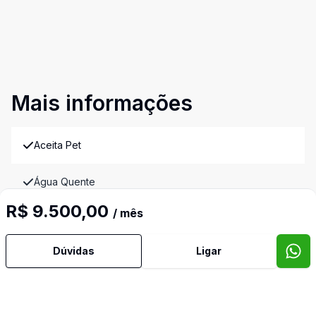
Mais informações
Aceita Pet
Água Quente
R$ 9.500,00
/ mês
Ar Condicionado
Dúvidas
Ligar
Área de Serviço
Armários Embutidos