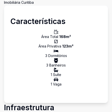
Imobiliária Curitiba
Características
Área Total
168
m²
Área Privativa
123
m²
3
Dormitório
s
3
Banheiro
s
1
Suíte
1
Vaga
Infraestrutura