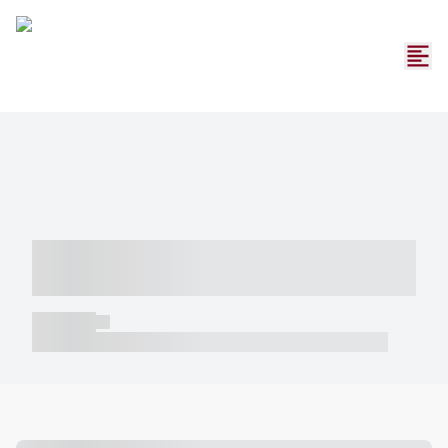
----- ----- -- ------ ---- ---- -- ----- -----
----- --- ------
----- -----
----- ----- -- ------ ---- ---- -- ----- ----- ----- --- ------