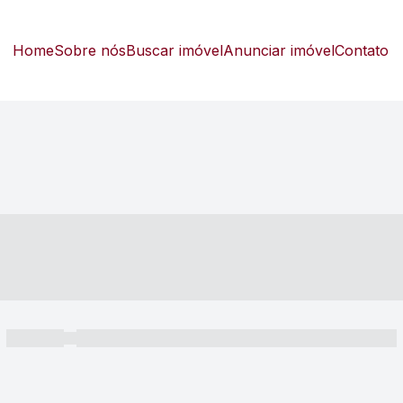
Home
Sobre nós
Buscar imóvel
Anunciar imóvel
Contato
----- ---- ---- -- ----
----- -----
----- ----- -- ------ ---- ---- -- ----- ----- ----- --- ------