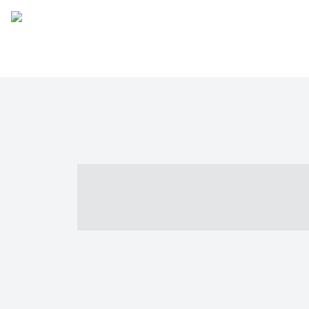
----- ----- -- -
- ------