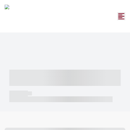
----- ----- -- ------ ---- ---- -- ----- -----
----- --- ------
----- -----
----- ----- -- ------ ---- ---- -- ----- ----- ----- --- ------