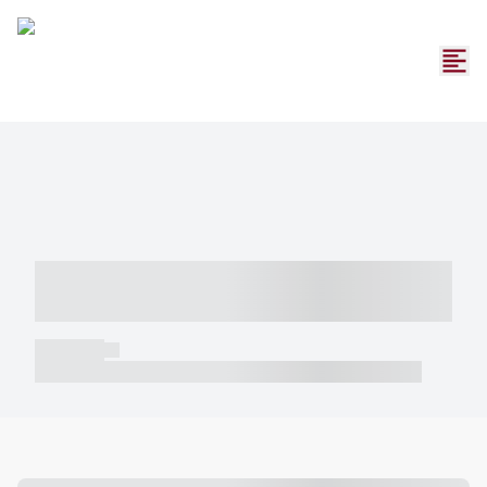
----- ----- -- ------ ---- ---- -- ----- -----
----- --- ------
----- -----
----- ----- -- ------ ---- ---- -- ----- ----- ----- --- ------